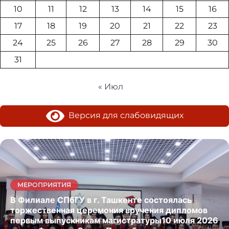
10
11
12
13
14
15
16
17
18
19
20
21
22
23
24
25
26
27
28
29
30
31
« Июл
Версия для слабовидящих
МЕРОПРИЯТИЯ
В Филиале СПбГУ в г. Ташкенте состоялась
торжественная церемония вручения дипломов
первым выпускникам магистратуры10 июля 2026