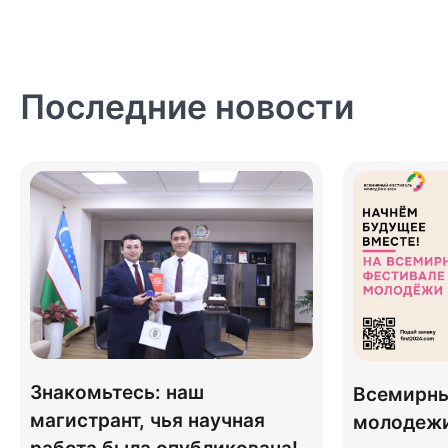
по
записям
Последние новости
Знакомьтесь: наш
Всемирны
магистрант, чья научная
молодеж