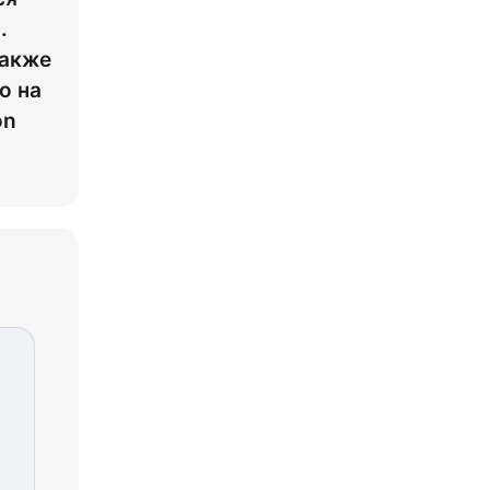
.
также
о на
on