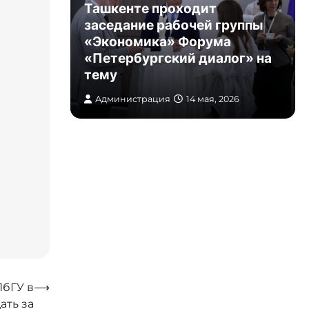
ейном
Ташкенте проходит
озиуме
заседание рабочей группы
анкт-
«Экономика» Форума
реля
«Петербургский диалог» на
тему
, 2026
Администрация
14 мая, 2026
ПбГУ в
⟶
ать за