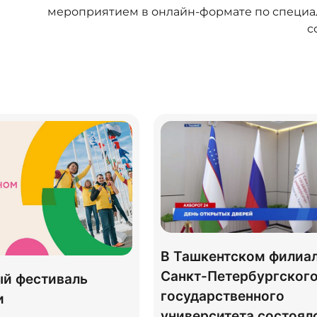
мероприятием в онлайн-формате по специ
с
В Ташкентском филиа
Санкт-Петербургског
й фестиваль
государственного
и
университета состоял