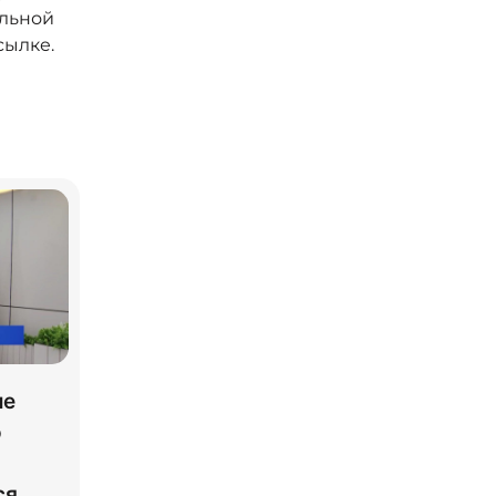
альной
сылке.
ле
о
ся