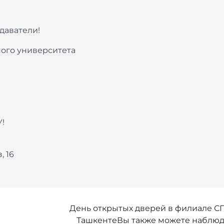
— об участии в Юбил
экономическом симп
в Санкт-ПетербургеС
даватели!
Петербург — 15-18 ап
ого университета
2026 г.
Администрация
22 апреля
!
, 16
День открытых дверей в филиале С
ТашкентеВы также можете наблюд