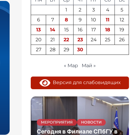
1
2
3
4
5
6
7
8
9
10
11
12
13
14
15
16
17
18
19
20
21
22
23
24
25
26
27
28
29
30
« Мар
Май »
Версия для слабовидящих
рвые
МЕРОПРИЯТИЯ
НОВОСТИ
ашкенте
Сегодня в Филиале СПбГУ в