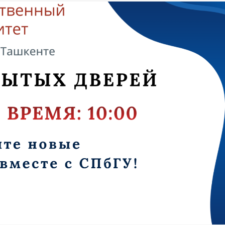
НОВОСТИ
Наука, культура и пе
открытия: студенты
Филиала СПбГУ в г.Т